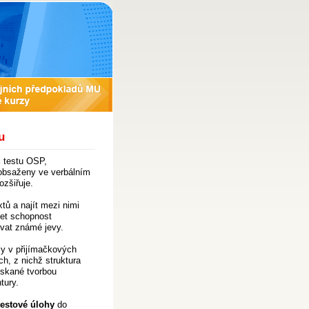
u
i testu OSP,
 obsaženy ve verbálním
ozšiřuje.
tů a najít mezi nimi
šet schopnost
ovat známé jevy.
ly v přijímačkových
ch, z nichž struktura
ískané tvorbou
tury.
 testové úlohy
do