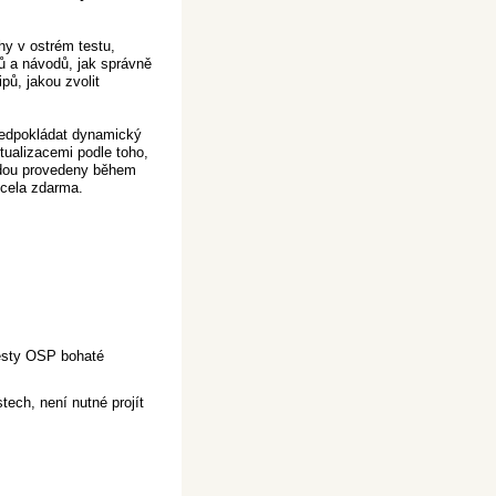
hy v ostrém testu,
ů a návodů, jak správně
pů, jakou zvolit
ředpokládat dynamický
tualizacemi podle toho,
udou provedeny během
zcela zdarma.
 testy OSP bohaté
ech, není nutné projít