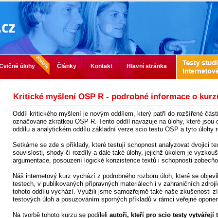
Cvičné úlohy
Články
Kontakt
Hlavní stránka
Kritické myšlení OSP R - podrobné informace o kurz
Oddíl kritického myšlení je novým oddílem, který patří do rozšířené část
označované zkratkou OSP R. Tento oddíl navazuje na úlohy, které jsou
oddílu a analytickém oddílu základní verze scio testu OSP a tyto úlohy r
Setkáme se zde s příklady, které testují schopnost analyzovat dvojici tex
souvislosti, shody či rozdíly a dále také úlohy, jejichž úkolem je vyzkou
argumentace, posouzení logické konzistence textů i schopnosti zobecň
Náš internetový kurz vychází z podrobného rozboru úloh, které se objevi
testech, v publikovaných přípravných materiálech i v zahraničních zdrojí
tohoto oddílu vychází. Využili jsme samozřejmě také naše zkušenosti z
testových úloh a posuzováním sporných příkladů v rámci veřejné oponen
Na tvorbě tohoto kurzu se podíleli
autoři, kteří pro scio testy vytvářejí