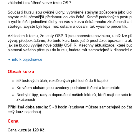
základní i rozšířené verze testu OSP.
Součástí kurzu jsou cvičné úlohy, vytvořené stejným způsobem jako úlo
abyste měli přesnější představu co vás čeká. Kromě podrobných postup
a rychle řešit jednotlivé úlohy na vás v kurzu čeká mnoho zkušeností a ti
strategii, abyste byli lepší než ostatní a dosáhli tak vyššího percentilu.
Vzhledem k tomu, že testy OSP R jsou naprostou novinkou, u níž lze p
vývoj, předpokládáme, že tento kurz bude ještě procházet úpravami a ak
jak se budou vyvíjet nové oddíly OSP R. Všechny aktualizace, které b
platnosti vašeho přístupu do kurzu, budete mít samozřejmě k dispozici 
info k objednávce
Obsah kurzu
59 testových úloh, rozdělených přehledně do 6 kapitol
Ke všem úlohám jsou uvedeny podrobné řešení a komentáře
Nechybí tipy, rady a doporučení našich lektorů, kteří mají se scio
zkušenosti
Přibližná doba studia:
5 - 8 hodin (studovat můžete samozřejmě po část
celý kurz najednou)
Cena
Cena kurzu je
120 Kč
.